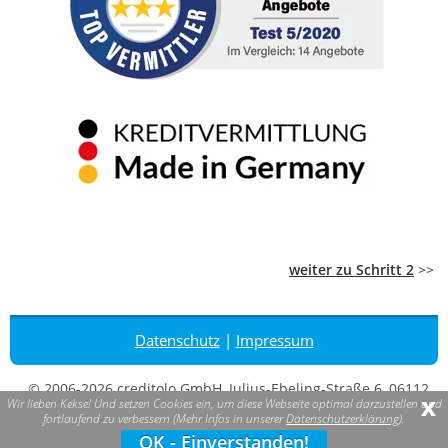
weiter zu Schritt 2
>>
Datenschutz
|
Impressum
© 2006-2026 creditolo GmbH, Julius-Ebeling-Straße 6, 06112
x
Wir lieben Kekse! Und setzen Cookies ein, um diese Webseite optimal darzustellen und
Halle (Saale). creditolo ist eine eingetragene Marke.
fortlaufend zu verbessern (Mehr Infos in unserer
Datenschutzerklärung
).
*
120 Kreditanfragen heute
OK - Einverstanden!