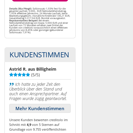
Details (§6a PAngV)
: Sollzinssatz 1,93% fest für die
gesamte Laufzeit, 3.000,- EUR Nettodarlehensbetrag,
1,95% effektiver Jahreszins, 24 Monate Laufzeit, keine
Bearbeitungsgebühr, monatliche Kreditrate 138,21 EUR,
Gesamtbetrag 3.317,04 EUR. Bonität vorausgesetzt.
Repräsentatives Beispiel:
Bei einem
Nettodarlehensbetrag von bspw. 5.000 EUR und einer
Laufzeit von 72 Monaten erhalten zwei Drittel der
Kunden von creditolo voraussichtlich einen effektiven
Jahreszins von 8,45% oder günstiger (gebundener
Sollzinssatz 7,91%).
KUNDENSTIMMEN
Astrid R. aus Billigheim
(5/5)
Ich hatte zu jeder Zeit den
Überblick über den Stand und
auch einen Ansprechpartner. Auf
Fragen wurde zügig geantwortet.
Mehr Kundenstimmen
Unsere Kunden bewerten creditolo im
Schnitt mit
4,9
von 5 Sternen auf
Grundlage von 9.755 veröffentlichten