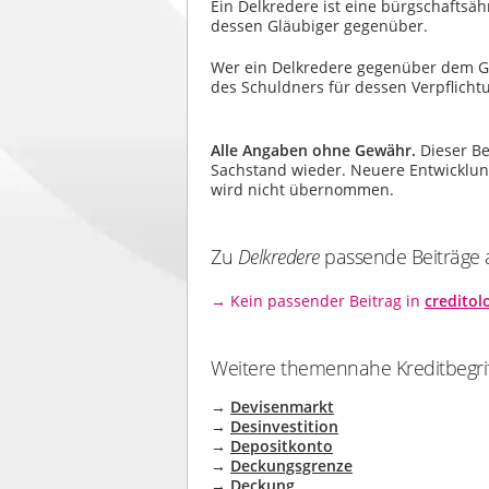
Ein Delkredere ist eine bürgschaftsä
dessen Gläubiger gegenüber.
Wer ein Delkredere gegenüber dem Glä
des Schuldners für dessen Verpflicht
Alle Angaben ohne Gewähr.
Dieser Be
Sachstand wieder. Neuere Entwicklunge
wird nicht übernommen.
Zu
Delkredere
passende Beiträge a
→ Kein passender Beitrag in
creditol
Weitere themennahe Kreditbegrif
→
Devisenmarkt
→
Desinvestition
→
Depositkonto
→
Deckungsgrenze
→
Deckung