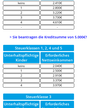
keins
2.410€
1
2.800€
2
3.220€
3
3.730€
4
4.610€
-
-
> Sie beantragen die Kreditsumme von 5.000€?
Steuerklassen 1, 2, 4 und 5
Unterhaltspflichtige
Erforderliches
Kinder
Nettoeinkommen
keins
2.040€
1
2.500€
2
2.910€
3
3.370€
4
3.970€
Steuerklasse 3
Unterhaltspflichtige
Erforderliches