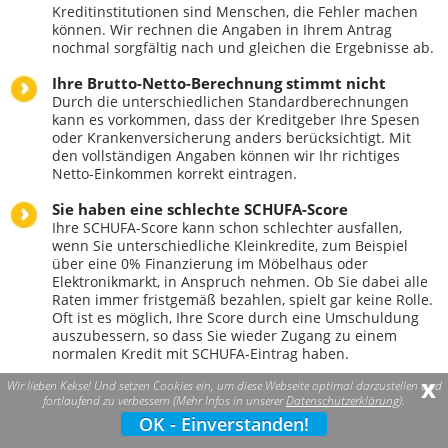
Kreditinstitutionen sind Menschen, die Fehler machen
können. Wir rechnen die Angaben in Ihrem Antrag
nochmal sorgfältig nach und gleichen die Ergebnisse ab.
Ihre Brutto-Netto-Berechnung stimmt nicht
Durch die unterschiedlichen Standardberechnungen
kann es vorkommen, dass der Kreditgeber Ihre Spesen
oder Krankenversicherung anders berücksichtigt. Mit
den vollständigen Angaben können wir Ihr richtiges
Netto-Einkommen korrekt eintragen.
Sie haben eine schlechte SCHUFA-Score
Ihre SCHUFA-Score kann schon schlechter ausfallen,
wenn Sie unterschiedliche Kleinkredite, zum Beispiel
über eine 0% Finanzierung im Möbelhaus oder
Elektronikmarkt, in Anspruch nehmen. Ob Sie dabei alle
Raten immer fristgemäß bezahlen, spielt gar keine Rolle.
Oft ist es möglich, Ihre Score durch eine Umschuldung
auszubessern, so dass Sie wieder Zugang zu einem
normalen Kredit mit SCHUFA-Eintrag haben.
x
Wir lieben Kekse! Und setzen Cookies ein, um diese Webseite optimal darzustellen und
Sie haben die Mindestbeschäftigungsdauer noch
fortlaufend zu verbessern (Mehr Infos in unserer
Datenschutzerklärung
).
nicht erfüllt
OK - Einverstanden!
Ihr festes, monatliches Einkommen ist für den
Kreditgeber die Sicherheit, dass Sie das Darlehen