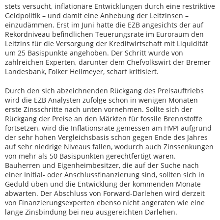
stets versucht, inflationäre Entwicklungen durch eine restriktive
Geldpolitik – und damit eine Anhebung der Leitzinsen –
einzudämmen. Erst im Juni hatte die EZB angesichts der auf
Rekordniveau befindlichen Teuerungsrate im Euroraum den
Leitzins für die Versorgung der Kreditwirtschaft mit Liquidität
um 25 Basispunkte angehoben. Der Schritt wurde von
zahlreichen Experten, darunter dem Chefvolkswirt der Bremer
Landesbank, Folker Hellmeyer, scharf kritisiert.
Durch den sich abzeichnenden Rückgang des Preisauftriebs
wird die EZB Analysten zufolge schon in wenigen Monaten
erste Zinsschritte nach unten vornehmen. Sollte sich der
Rückgang der Preise an den Märkten für fossile Brennstoffe
fortsetzen, wird die Inflationsrate gemessen am HVPI aufgrund
der sehr hohen Vergleichsbasis schon gegen Ende des Jahres
auf sehr niedrige Niveaus fallen, wodurch auch Zinssenkungen
von mehr als 50 Basispunkten gerechtfertigt wären.
Bauherren und Eigenheimbesitzer, die auf der Suche nach
einer Initial- oder Anschlussfinanzierung sind, sollten sich in
Geduld üben und die Entwicklung der kommenden Monate
abwarten. Der Abschluss von Forward-Darlehen wird derzeit
von Finanzierungsexperten ebenso nicht angeraten wie eine
lange Zinsbindung bei neu ausgereichten Darlehen.