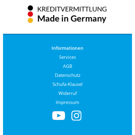
Informationen
Services
AGB
Datenschutz
Schufa-Klausel
Widerruf
Impressum