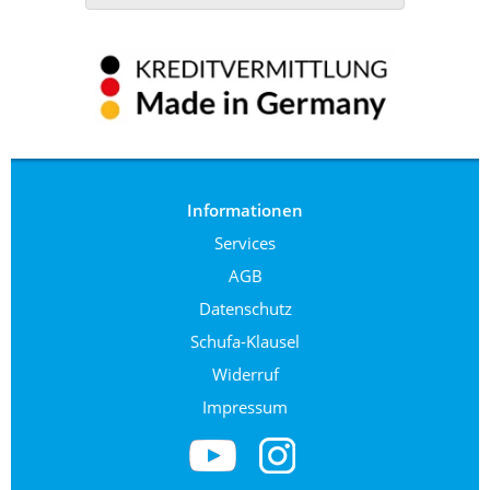
Informationen
Services
AGB
Datenschutz
Schufa-Klausel
Widerruf
Impressum