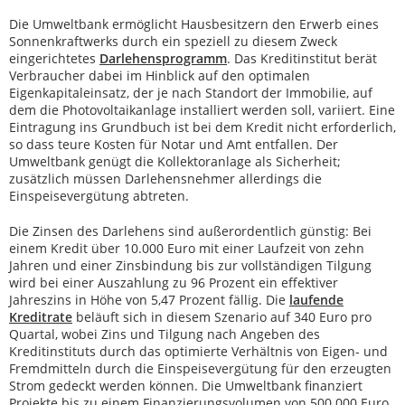
Die Umweltbank ermöglicht Hausbesitzern den Erwerb eines
Sonnenkraftwerks durch ein speziell zu diesem Zweck
eingerichtetes
Darlehensprogramm
. Das Kreditinstitut berät
Verbraucher dabei im Hinblick auf den optimalen
Eigenkapitaleinsatz, der je nach Standort der Immobilie, auf
dem die Photovoltaikanlage installiert werden soll, variiert. Eine
Eintragung ins Grundbuch ist bei dem Kredit nicht erforderlich,
so dass teure Kosten für Notar und Amt entfallen. Der
Umweltbank genügt die Kollektoranlage als Sicherheit;
zusätzlich müssen Darlehensnehmer allerdings die
Einspeisevergütung abtreten.
Die Zinsen des Darlehens sind außerordentlich günstig: Bei
einem Kredit über 10.000 Euro mit einer Laufzeit von zehn
Jahren und einer Zinsbindung bis zur vollständigen Tilgung
wird bei einer Auszahlung zu 96 Prozent ein effektiver
Jahreszins in Höhe von 5,47 Prozent fällig. Die
laufende
Kreditrate
beläuft sich in diesem Szenario auf 340 Euro pro
Quartal, wobei Zins und Tilgung nach Angeben des
Kreditinstituts durch das optimierte Verhältnis von Eigen- und
Fremdmitteln durch die Einspeisevergütung für den erzeugten
Strom gedeckt werden können. Die Umweltbank finanziert
Projekte bis zu einem Finanzierungsvolumen von 500.000 Euro