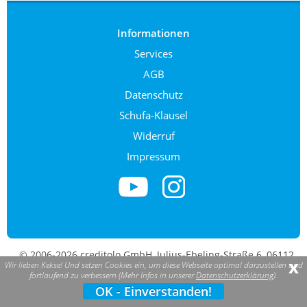
Informationen
Services
AGB
Datenschutz
Schufa-Klausel
Widerruf
Impressum
© 2006-2026 creditolo GmbH, Julius-Ebeling-Straße 6, 06112
x
Wir lieben Kekse! Und setzen Cookies ein, um diese Webseite optimal darzustellen und
Halle (Saale). creditolo ist eine eingetragene Marke.
fortlaufend zu verbessern (Mehr Infos in unserer
Datenschutzerklärung
).
OK - Einverstanden!