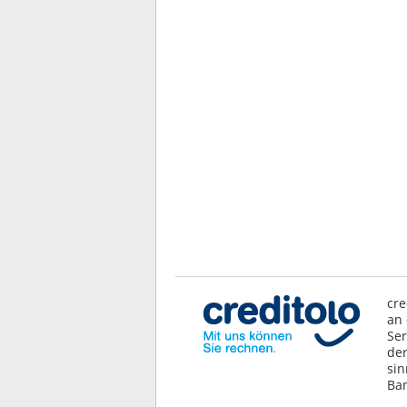
cre
an 
Ser
der
sin
Ban