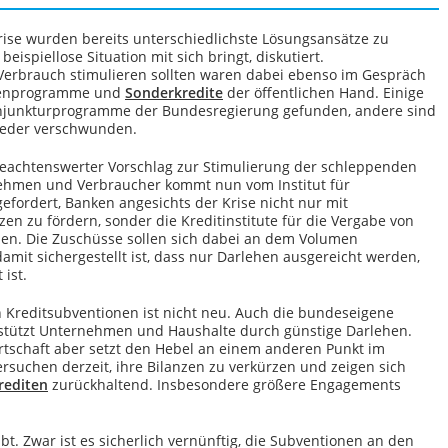
rise wurden bereits unterschiedlichste Lösungsansätze zu
ispiellose Situation mit sich bringt, diskutiert.
Verbrauch stimulieren sollten waren dabei ebenso im Gespräch
abenprogramme und
Sonderkredite
der öffentlichen Hand. Einige
onjunkturprogramme der Bundesregierung gefunden, andere sind
ieder verschwunden.
beachtenswerter Vorschlag zur Stimulierung der schleppenden
hmen und Verbraucher kommt nun vom Institut für
gefordert, Banken angesichts der Krise nicht nur mit
zen zu fördern, sonder die Kreditinstitute für die Vergabe von
en. Die Zuschüsse sollen sich dabei an dem Volumen
damit sichergestellt ist, dass nur Darlehen ausgereicht werden,
ist.
h Kreditsubventionen ist nicht neu. Auch die bundeseigene
rstützt Unternehmen und Haushalte durch günstige Darlehen.
irtschaft aber setzt den Hebel an einem anderen Punkt im
ersuchen derzeit, ihre Bilanzen zu verkürzen und zeigen sich
rediten
zurückhaltend. Insbesondere größere Engagements
bt. Zwar ist es sicherlich vernünftig, die Subventionen an den