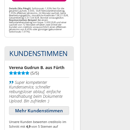
Details (§6a PAngV)
: Sollzinssatz 1,93% fest für die
gesamte Laufzeit, 3.000,- EUR Nettodarlehensbetrag,
1,95% effektiver Jahreszins, 24 Monate Laufzeit, keine
Bearbeitungsgebühr, monatliche Kreditrate 138,21 EUR,
Gesamtbetrag 3.317,04 EUR. Bonität vorausgesetzt.
Repräsentatives Beispiel:
Bei einem
Nettodarlehensbetrag von bspw. 5.000 EUR und einer
Laufzeit von 72 Monaten erhalten zwei Drittel der
Kunden von creditolo voraussichtlich einen effektiven
Jahreszins von 8,45% oder günstiger (gebundener
Sollzinssatz 7,91%).
KUNDENSTIMMEN
Verena Gudrun B. aus Fürth
(5/5)
Super kompetenter
Kundenservice, schneller
reibungsloser ablauf, einfache
Handhabung beim Dokumente
Upload. Bin zufrieden :)
Mehr Kundenstimmen
Unsere Kunden bewerten creditolo im
Schnitt mit
4,9
von 5 Sternen auf