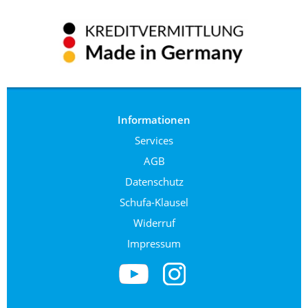
Informationen
Services
AGB
Datenschutz
Schufa-Klausel
Widerruf
Impressum