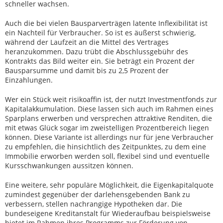
schneller wachsen.
Auch die bei vielen Bausparverträgen latente Inflexibilität ist
ein Nachteil für Verbraucher. So ist es äußerst schwierig,
während der Laufzeit an die Mittel des Vertrages
heranzukommen. Dazu trübt die Abschlussgebühr des
Kontrakts das Bild weiter ein. Sie beträgt ein Prozent der
Bausparsumme und damit bis zu 2,5 Prozent der
Einzahlungen.
Wer ein Stück weit risikoaffin ist, der nutzt Investmentfonds zur
Kapitalakkumulation. Diese lassen sich auch im Rahmen eines
Sparplans erwerben und versprechen attraktive Renditen, die
mit etwas Glück sogar im zweistelligen Prozentbereich liegen
können. Diese Variante ist allerdings nur für jene Verbraucher
zu empfehlen, die hinsichtlich des Zeitpunktes, zu dem eine
Immobilie erworben werden soll, flexibel sind und eventuelle
Kursschwankungen aussitzen können.
Eine weitere, sehr populäre Möglichkeit, die Eigenkapitalquote
zumindest gegenüber der darlehensgebenden Bank zu
verbessern, stellen nachrangige Hypotheken dar. Die
bundeseigene Kreditanstalt für Wiederaufbau beispielsweise
bietet im Rahmen ihres Programms zur Förderung von