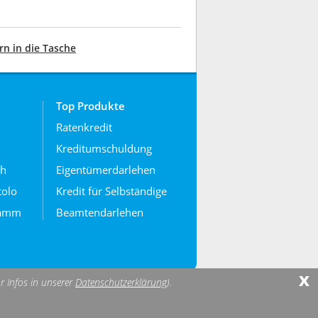
n in die Tasche
Top Produkte
Ratenkredit
Kreditumschuldung
ch
Eigentümerdarlehen
tolo
Kredit für Selbständige
ramm
Beamtendarlehen
x
r Infos in unserer
Datenschutzerklärung
).
arke.