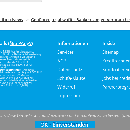
ditolo News
>
Gebühren, egal wofür: Banken langen Verbraucher
ails (
§6a PAngV
)
Informationen
Inside
Services
Sitemap
atz 1,93% fest für die gesamte
, 3.000,- EUR Nettodarlehensbetrag,
ektiver Jahreszins, 24 Monate
, keine Bearbeitungsgebühr,
AGB
Kreditrechner
he Kreditrate 138,21 EUR,
trag 3.317,04 EUR. Bonität
setzt.
Datenschutz
Kundenberei
tatives Beispiel:
Bei einem
lehensbetrag von bspw. 5.000 EUR
r Laufzeit von 72 Monaten
Schufa-Klausel
Jobs bei credi
 zwei Drittel der Kunden von
 voraussichtlich einen effektiven
ns von 8,45% oder günstiger
ner Sollzinssatz 7,91%).
Widerruf
Partnerprog
Impressum
, um diese Webseite optimal darzustellen und fortlaufend zu verbessern (Meh
ng-Straße 6, 06112 Halle (Saale). creditolo ist eine eingetragene M
OK - Einverstanden!