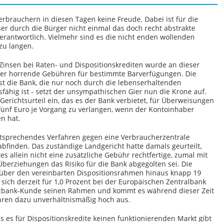
brauchern in diesen Tagen keine Freude. Dabei ist für die
 durch die Bürger nicht einmal das doch recht abstrakte
rantwortlich. Vielmehr sind es die nicht enden wollenden
zu langen.
 Zinsen bei Raten- und Dispositionskrediten wurde an dieser
über horrende Gebühren für bestimmte Barverfügungen. Die
t die Bank, die nur noch durch die lebenserhaltenden
hig ist - setzt der unsympathischen Gier nun die Krone auf.
 Gerichtsurteil ein, das es der Bank verbietet, für Überweisungen
fünf Euro je Vorgang zu verlangen, wenn der Kontoinhaber
en hat.
tsprechendes Verfahren gegen eine Verbraucherzentrale
 abfinden. Das zuständige Landgericht hatte damals geurteilt,
s allein nicht eine zusätzliche Gebühr rechtfertige, zumal mit
berziehungen das Risiko für die Bank abgegolten sei. Die
über den vereinbarten Dispositionsrahmen hinaus knapp 19
sich derzeit für 1,0 Prozent bei der Europäischen Zentralbank
rzbank-Kunde seinen Rahmen und kommt es während dieser Zeit
ühren dazu unverhältnismäßig hoch aus.
 es für Dispositionskredite keinen funktionierenden Markt gibt