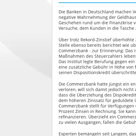
Die Banken in Deutschland machen Ver
negative Wahrnehmung der Geldhäuser
Geschehen rund um die Finanzkrise ve
Versuche, dem Kunden in die Tasche 
Über trotz Rekord-Zinstief überhöhte
Stelle ebenso bereits berichtet wie 
Commerzbank - zur Erinnerung: Das is
Maßnahmen des Steuerzahlers lebensfä
Das Institut legte Berufung gegen ein
eine zusätzliche Gebühr in Höhe von 
seinen Dispositionskredit überschritt
Die Commerzbank hatte jüngst ein en
verloren, will sich damit jedoch nicht
dass die Überziehung des Dispokredite
dem höheren Zinssatz für geduldete Ü
Commerzbank stellt für Verfügungen 
Prozent Zinsen in Rechnung. Sie kann 
refinanzieren. Überzieht ein Comme
zu vielen Ausgängen, fallen die Geb
Experten bemängeln seit Langem, dass