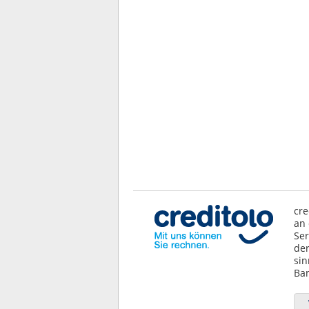
cre
an 
Ser
der
sin
Ban