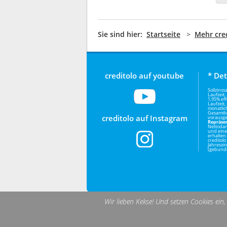
Sie sind hier:
Startseite
>
Mehr cre
creditolo auf youtube
* Det
Sollzinss
Laufzeit
1,95% eff
Laufzeit
monatlic
Gesamtbe
creditolo auf Instagram
vorausge
Repräsen
Nettodar
und eine
erhalten
creditolo
Jahreszi
(gebunde
Wir lieben Kekse! Und setzen Cookies ein
© 2006-2026 creditolo GmbH, Julius-Ebeli