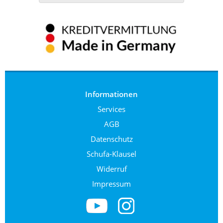
Informationen
Services
AGB
Datenschutz
Schufa-Klausel
Widerruf
Impressum