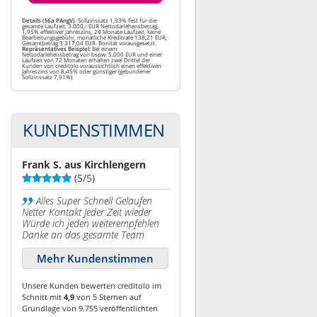
Details (§6a PAngV)
: Sollzinssatz 1,93% fest für die
gesamte Laufzeit, 3.000,- EUR Nettodarlehensbetrag,
1,95% effektiver Jahreszins, 24 Monate Laufzeit, keine
Bearbeitungsgebühr, monatliche Kreditrate 138,21 EUR,
Gesamtbetrag 3.317,04 EUR. Bonität vorausgesetzt.
Repräsentatives Beispiel:
Bei einem
Nettodarlehensbetrag von bspw. 5.000 EUR und einer
Laufzeit von 72 Monaten erhalten zwei Drittel der
Kunden von creditolo voraussichtlich einen effektiven
Jahreszins von 8,45% oder günstiger (gebundener
Sollzinssatz 7,91%).
KUNDENSTIMMEN
Frank S. aus Kirchlengern
(5/5)
Alles Super Schnell Gelaufen
Netter Kontakt Jeder Zeit wieder
Würde ich jeden weiterempfehlen
Danke an das gesamte Team
Mehr Kundenstimmen
Unsere Kunden bewerten creditolo im
Schnitt mit
4,9
von 5 Sternen auf
Grundlage von 9.755 veröffentlichten