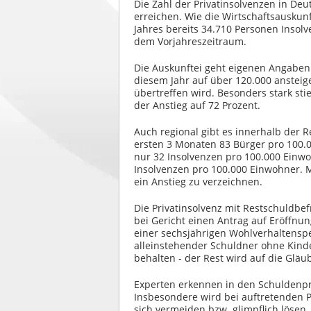
Die Zahl der Privatinsolvenzen in De
erreichen. Wie die Wirtschaftsauskunf
Jahres bereits 34.710 Personen Insol
dem Vorjahreszeitraum.
Die Auskunftei geht eigenen Angaben 
diesem Jahr auf über 120.000 anstei
übertreffen wird. Besonders stark sti
der Anstieg auf 72 Prozent.
Auch regional gibt es innerhalb der 
ersten 3 Monaten 83 Bürger pro 100.
nur 32 Insolvenzen pro 100.000 Einwo
Insolvenzen pro 100.000 Einwohner. 
ein Anstieg zu verzeichnen.
Die Privatinsolvenz mit Restschuldbef
bei Gericht einen Antrag auf Eröffnu
einer sechsjährigen Wohlverhaltenspe
alleinstehender Schuldner ohne Kin
behalten - der Rest wird auf die Gläub
Experten erkennen in den Schuldenp
Insbesondere wird bei auftretenden 
sich vermeiden bzw. glimpflich lösen,