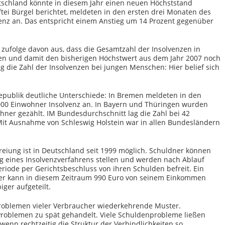
utschland könnte in diesem Jahr einen neuen Höchststand
tei Bürgel berichtet, meldeten in den ersten drei Monaten des
venz an. Das entspricht einem Anstieg um 14 Prozent gegenüber
zufolge davon aus, dass die Gesamtzahl der Insolvenzen in
gen und damit den bisherigen Höchstwert aus dem Jahr 2007 noch
eg die Zahl der Insolvenzen bei jungen Menschen: Hier belief sich
Republik deutliche Unterschiede: In Bremen meldeten in den
000 Einwohner Insolvenz an. In Bayern und Thüringen wurden
hner gezählt. IM Bundesdurchschnitt lag die Zahl bei 42
Mit Ausnahme von Schleswig Holstein war in allen Bundesländern
reiung ist in Deutschland seit 1999 möglich. Schuldner können
ng eines Insolvenzverfahrens stellen und werden nach Ablauf
riode per Gerichtsbeschluss von ihren Schulden befreit. Ein
der kann in diesem Zeitraum 990 Euro von seinem Einkommen
iger aufgeteilt.
roblemen vieler Verbraucher wiederkehrende Muster.
Problemen zu spät gehandelt. Viele Schuldenprobleme ließen
 wenn rechtzeitig die Struktur der Verbindlichkeiten so