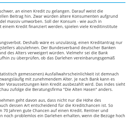
schwer, an einen Kredit zu gelangen. Darauf weist die
ellen Beitrag hin. Zwar würden ältere Konsumenten aufgrund
del massiv umworben. Soll der Konsum - wie auch in
 einem Kredit finanziert werden, spielen viele Kreditinstitute
rungsverbot. Deshalb wäre es unzulässig, einen Kreditantrag nur
gstellers abzulehnen. Der Bundesverband deutscher Banken
rund des Alters verweigert würden. Vielmehr sei die Bank
raufhin zu überprüfen, ob das Darlehen vereinbarungsgemäß
 statistisch gemessenen) Ausfallwahrscheinlichkeit ist demnach
gt zwangsläufig mit zunehmendem Alter. Je nach Bank kann es
ter Voraussetzungen kein Kredit ausbezahlt wird. Das indes sieht
chau zufolge die Beratungsfirma "Die Alten Hasen" anders.
rnehmen geht davon aus, dass nicht nur die Höhe des
ch dessen Art entscheidend für die Kreditchancen ist. So
on 70 Jahren gute Chancen auf einen Kredit. Rentner und
n noch problemlos ein Darlehen erhalten, wenn die Bezüge hoch