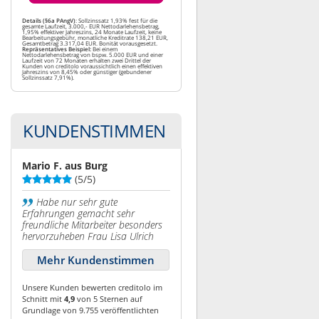
Details (§6a PAngV)
: Sollzinssatz 1,93% fest für die
gesamte Laufzeit, 3.000,- EUR Nettodarlehensbetrag,
1,95% effektiver Jahreszins, 24 Monate Laufzeit, keine
Bearbeitungsgebühr, monatliche Kreditrate 138,21 EUR,
Gesamtbetrag 3.317,04 EUR. Bonität vorausgesetzt.
Repräsentatives Beispiel:
Bei einem
Nettodarlehensbetrag von bspw. 5.000 EUR und einer
Laufzeit von 72 Monaten erhalten zwei Drittel der
Kunden von creditolo voraussichtlich einen effektiven
Jahreszins von 8,45% oder günstiger (gebundener
Sollzinssatz 7,91%).
KUNDENSTIMMEN
Mario F. aus Burg
(5/5)
Habe nur sehr gute
Erfahrungen gemacht sehr
freundliche Mitarbeiter besonders
hervorzuheben Frau Lisa Ulrich
Mehr Kundenstimmen
Unsere Kunden bewerten creditolo im
Schnitt mit
4,9
von 5 Sternen auf
Grundlage von 9.755 veröffentlichten