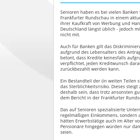
Senioren haben es bei vielen Banken 
Frankfurter Rundschau in einem aktu
ihrer Kaufkraft von Werbung und Han
Deutschland längst üblich - jedoch mit
nicht mit.
Auch für Banken gilt das Diskriminie
aufgrund des Lebensalters des Antra
betont, dass Kredite keinesfalls aufg
verpflichtet, jeden Kreditwunsch da
zurückbezahlt werden kann.
Ein Bestandteil der (in weiten Teilen
das Sterblichkeitsrisiko. Dieses stei
deshalb sein, dass trotz ansonsten gu
dem Bericht in der Frankfurter Runds
Das auf Senioren spezialisierte Unte
regelmäßigen Einkommens, sondern au
hätten Erwerbstätige auch im Alter v
Pensionäre hingegen würden nur dan
seien.