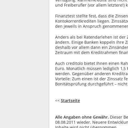
und Freiberufler (vor allem letztere!)
Finanztest stellte fest, dass die Zin
Kontokorrentkrediten liegen. Zinssätz
den jeweils in Anspruch genommenen
Anders als bei Ratendarlehen ist der Z
ändern. Einige Banken koppeln ihre Z
deshalb vor allem dann ein Zinsänder
Zeitraum mit dem Kreditrahmen finan
Auch creditolo bietet Ihnen einen Ra
Euro. Monatlich müssen lediglich 1,5 
werden. Gegenüber anderen Kreditrah
Vorteile: Zum einen ist der Zinssatz 
Bonitätsprüfung durchgeführt – nich
<<
Startseite
Alle Angaben ohne Gewähr.
Dieser Be
08.08.2011 wieder. Neuere Entwicklung
Inhalte wird nicht übernommen.