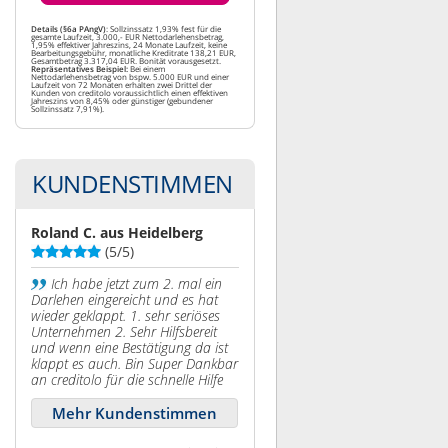
Details (§6a PAngV)
: Sollzinssatz 1,93% fest für die
gesamte Laufzeit, 3.000,- EUR Nettodarlehensbetrag,
1,95% effektiver Jahreszins, 24 Monate Laufzeit, keine
Bearbeitungsgebühr, monatliche Kreditrate 138,21 EUR,
Gesamtbetrag 3.317,04 EUR. Bonität vorausgesetzt.
Repräsentatives Beispiel:
Bei einem
Nettodarlehensbetrag von bspw. 5.000 EUR und einer
Laufzeit von 72 Monaten erhalten zwei Drittel der
Kunden von creditolo voraussichtlich einen effektiven
Jahreszins von 8,45% oder günstiger (gebundener
Sollzinssatz 7,91%).
KUNDENSTIMMEN
Roland C. aus Heidelberg
(5/5)
Ich habe jetzt zum 2. mal ein
Darlehen eingereicht und es hat
wieder geklappt. 1. sehr seriöses
Unternehmen 2. Sehr Hilfsbereit
und wenn eine Bestätigung da ist
klappt es auch. Bin Super Dankbar
an creditolo für die schnelle Hilfe
Mehr Kundenstimmen