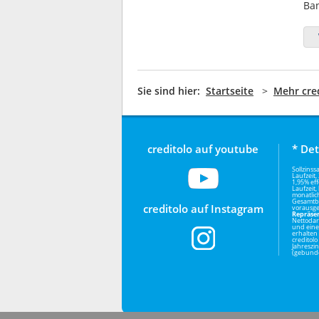
Ban
Sie sind hier:
Startseite
>
Mehr cre
creditolo auf youtube
* Det
Sollzinss
Laufzeit
1,95% eff
Laufzeit
monatlic
Gesamtbe
creditolo auf Instagram
vorausge
Repräsen
Nettodar
und eine
erhalten
creditolo
Jahreszi
(gebunde