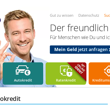
Gut zu wissen
Datenschutz
Su
Der freundlich 
Für Menschen wie Du und ich
Mein Geld
jetzt anfragen
Autokredit
Ratenkredit
Kreditums
pokredit