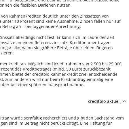
 können die flexiblen Darlehen nutzen.
sen von Rahmenkrediten deutlich unter den Zinssätzen von
e unter 10 Prozent sind keine Ausnahme. Zinsen fallen nur auf
 Betrag an – bei taggenauer Abrechnung.
inssatz allerdings nicht fest. Er kann sich im Laufe der Zeit
inssätze an einen Referenzzinssatz. Kreditnehmer tragen
ungsrisiko, wenn sie größere Beträge über einen längeren
zieren.
hmenkredit an. Möglich sind Kreditrahmen von 2.500 bis 25.000
Prozent des Kreditbetrages (mind. 50 Euro) zurückbezahlt
men bietet der creditolo Rahmenkredit zwei entscheidende
fest, zum anderen wird nur beim Kreditantrag einmalig eine
t aber bei einer späteren Inanspruchnahme.
creditolo aktuell
>>
itrag wurde sorgfältig recherchiert und gibt den Sachstand vom
en sind im Beitrag nicht berücksichtigt. Eine Haftung für