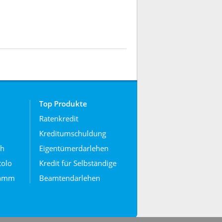
Top Produkte
Ratenkredit
Kreditumschuldung
ch
Eigentümerdarlehen
tolo
Kredit für Selbständige
ramm
Beamtendarlehen