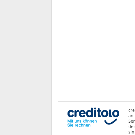
cre
an 
Ser
der
sin