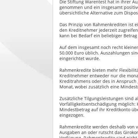
Die Stiftung Warentest hat in ihrer 
genommen und ein insgesamt positives
übersichtliche Alternative zum Disposi
Das Prinzip von Rahmenkrediten ist 
den Kreditnehmer jederzeit zugreife
kann bei Bedarf ein beliebiger Betr
Auf dem insgesamt noch recht kleine
50.000 Euro üblich. Auszahlungen sin
eingerichtet wurde.
Rahmenkredite bieten mehr Flexibilit
Kreditnehmer entweder nur die monatl
Kreditrahmens oder des in Anspruch g
Monat, wobei zusätzlich eine Mindestr
Zusätzliche Tilgungsleistungen sind
Vorfälligkeitsentschädigung möglich:
Mindestbetrag auf ihr Kreditkonto üb
eingezogen.
Rahmenkredite werden deshalb von vie
Ausgaben an oder rutscht das Giroko
Verfügung. Rahmenkredite sind nicht 