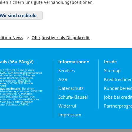
ken sichern uns gute Verhandlungspositionen.
Wir sind creditolo
ditolo News
>
Oft günstiger als Dispokredit
ails (
§6a PAngV
)
Informationen
Inside
Services
Sitemap
atz 1,93% fest für die gesamte
, 3.000,- EUR Nettodarlehensbetrag,
ektiver Jahreszins, 24 Monate
, keine Bearbeitungsgebühr,
AGB
Kreditrechner
he Kreditrate 138,21 EUR,
trag 3.317,04 EUR. Bonität
setzt.
Datenschutz
Kundenberei
tatives Beispiel:
Bei einem
lehensbetrag von bspw. 5.000 EUR
r Laufzeit von 72 Monaten
Schufa-Klausel
Jobs bei credi
 zwei Drittel der Kunden von
 voraussichtlich einen effektiven
ns von 8,45% oder günstiger
ner Sollzinssatz 7,91%).
Widerruf
Partnerprog
Impressum