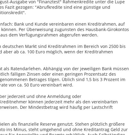
August-Ausgabe von "Finanztest" Rahmenkredite unter die Lupe
 Fazit gezogen: "Abrufkredite sind eine günstige und
tionskredit".
einfach: Bank und Kunde vereinbaren einen Kreditrahmen, auf
n können. Per Überweisung zugunsten des Hausbank-Girokontos
ag aus dem Verfügungsrahmen abgerufen werden.
n deutschen Markt sind Kreditrahmen im Bereich von 2500 bis
d aber ab ca. 100 Euro möglich, wenn der Kreditrahmen
ät als Ratendarlehen. Abhängig von der jeweiligen Bank müssen
ich fälligen Zinsen oder einen geringen Prozentsatz des
enommenen Betrages tilgen. Üblich sind 1,5 bis 3 Prozent im
ate von ca. 50 Euro vereinbart wird.
 aber jederzeit und ohne Anmeldung oder
 Kreditnehmer können jederzeit mehr als den vereinbarten
erweisen. Der Mindestbetrag wird häufig per Lastschrift
len als finanzielle Reserve genutzt. Stehen plötzlich größere
nto ins Minus, steht umgehend und ohne Kreditantrag Geld zur
nur für Angestellte und Beamte erhältlich. Auch Selbständige