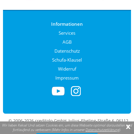
Informationen
Services
AGB
Datenschutz
Schufa-Klausel
Widerruf
Impressum
© 2006-2026 creditolo GmbH, Julius-Ebeling-Straße 6, 06112
x
Wir lieben Kekse! Und setzen Cookies ein, um diese Webseite optimal darzustellen und
Halle (Saale). creditolo ist eine eingetragene Marke.
fortlaufend zu verbessern (Mehr Infos in unserer
Datenschutzerklärung
).