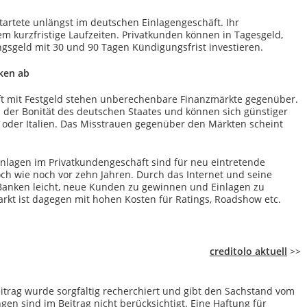
artete unlängst im deutschen Einlagengeschäft. Ihr
lem kurzfristige Laufzeiten. Privatkunden können in Tagesgeld,
gsgeld mit 30 und 90 Tagen Kündigungsfrist investieren.
ken ab
t mit Festgeld stehen unberechenbare Finanzmärkte gegenüber.
 der Bonität des deutschen Staates und können sich günstiger
 oder Italien. Das Misstrauen gegenüber den Märkten scheint
nlagen im Privatkundengeschäft sind für neu eintretende
ch wie noch vor zehn Jahren. Durch das Internet und seine
s Banken leicht, neue Kunden zu gewinnen und Einlagen zu
kt ist dagegen mit hohen Kosten für Ratings, Roadshow etc.
creditolo aktuell
>>
itrag wurde sorgfältig recherchiert und gibt den Sachstand vom
en sind im Beitrag nicht berücksichtigt. Eine Haftung für