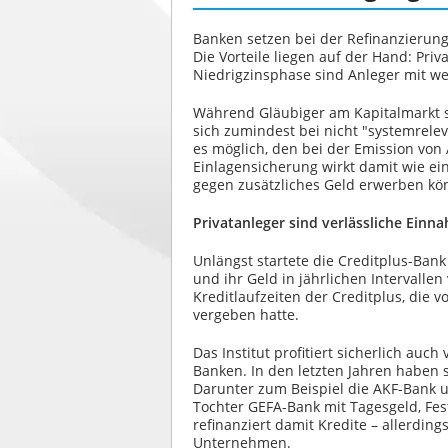
Banken setzen bei der Refinanzierung 
Die Vorteile liegen auf der Hand: Pri
Niedrigzinsphase sind Anleger mit we
Während Gläubiger am Kapitalmarkt s
sich zumindest bei nicht "systemrele
es möglich, den bei der Emission von
Einlagensicherung wirkt damit wie ein
gegen zusätzliches Geld erwerben kön
Privatanleger sind verlässliche Einn
Unlängst startete die Creditplus-Ban
und ihr Geld in jährlichen Intervalle
Kreditlaufzeiten der Creditplus, die v
vergeben hatte.
Das Institut profitiert sicherlich auc
Banken. In den letzten Jahren haben s
Darunter zum Beispiel die AKF-Bank u
Tochter GEFA-Bank mit Tagesgeld, Fes
refinanziert damit Kredite – allerdin
Unternehmen.