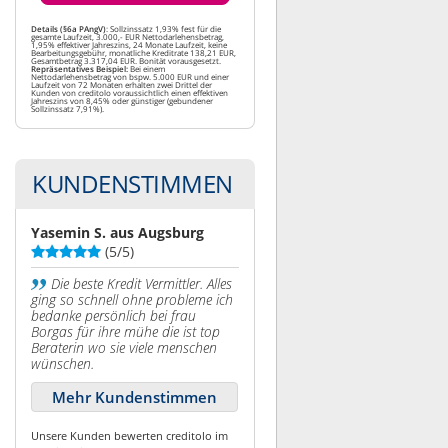
Details (§6a PAngV)
: Sollzinssatz 1,93% fest für die
gesamte Laufzeit, 3.000,- EUR Nettodarlehensbetrag,
1,95% effektiver Jahreszins, 24 Monate Laufzeit, keine
Bearbeitungsgebühr, monatliche Kreditrate 138,21 EUR,
Gesamtbetrag 3.317,04 EUR. Bonität vorausgesetzt.
Repräsentatives Beispiel:
Bei einem
Nettodarlehensbetrag von bspw. 5.000 EUR und einer
Laufzeit von 72 Monaten erhalten zwei Drittel der
Kunden von creditolo voraussichtlich einen effektiven
Jahreszins von 8,45% oder günstiger (gebundener
Sollzinssatz 7,91%).
KUNDENSTIMMEN
Yasemin S. aus Augsburg
(5/5)
Die beste Kredit Vermittler. Alles
ging so schnell ohne probleme ich
bedanke persönlich bei frau
Borgas für ihre mühe die ist top
Beraterin wo sie viele menschen
wünschen.
Mehr Kundenstimmen
Unsere Kunden bewerten creditolo im