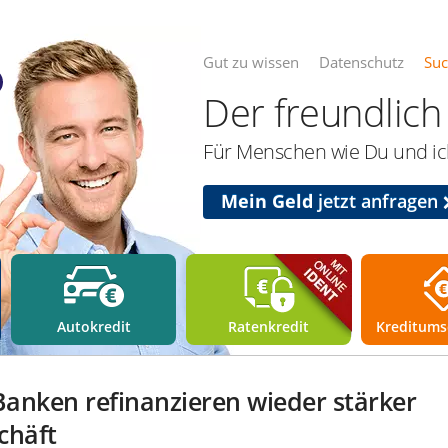
Gut zu wissen
Datenschutz
Su
Der freundlich 
Für Menschen wie Du und ich
Mein Geld
jetzt anfragen
Autokredit
Ratenkredit
Kreditums
Banken refinanzieren wieder stärker
chäft