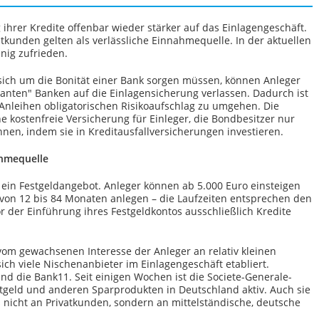
ihrer Kredite offenbar wieder stärker auf das Einlagengeschäft.
vatkunden gelten als verlässliche Einnahmequelle. In der aktuellen
nig zufrieden.
ich um die Bonität einer Bank sorgen müssen, können Anleger
vanten" Banken auf die Einlagensicherung verlassen. Dadurch ist
 Anleihen obligatorischen Risikoaufschlag zu umgehen. Die
e kostenfreie Versicherung für Einleger, die Bondbesitzer nur
nen, indem sie in Kreditausfallversicherungen investieren.
ahmequelle
k ein Festgeldangebot. Anleger können ab 5.000 Euro einsteigen
n von 12 bis 84 Monaten anlegen – die Laufzeiten entsprechen den
or der Einführung ihres Festgeldkontos ausschließlich Kredite
h vom gewachsenen Interesse der Anleger an relativ kleinen
ich viele Nischenanbieter im Einlagengeschäft etabliert.
nd die Bank11. Seit einigen Wochen ist die Societe-Generale-
tgeld und anderen Sparprodukten in Deutschland aktiv. Auch sie
gs nicht an Privatkunden, sondern an mittelständische, deutsche