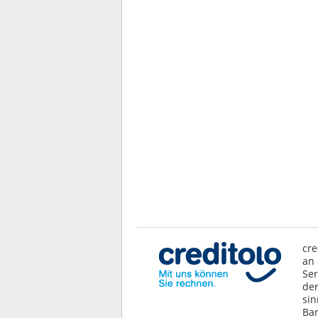
cre
an 
Ser
der
sin
Ban