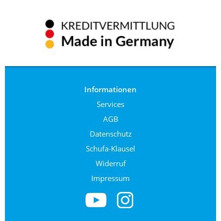
Informationen
Services
AGB
Datenschutz
Schufa-Klausel
Widerruf
Impressum