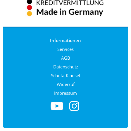
Informationen
Services
AGB
Datenschutz
Schufa-Klausel
Widerruf
Impressum