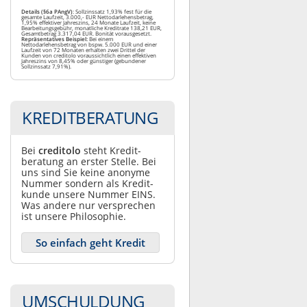
Details (§6a PAngV)
: Sollzinssatz 1,93% fest für die
gesamte Laufzeit, 3.000,- EUR Nettodarlehensbetrag,
1,95% effektiver Jahreszins, 24 Monate Laufzeit, keine
Bearbeitungsgebühr, monatliche Kreditrate 138,21 EUR,
Gesamtbetrag 3.317,04 EUR. Bonität vorausgesetzt.
Repräsentatives Beispiel:
Bei einem
Nettodarlehensbetrag von bspw. 5.000 EUR und einer
Laufzeit von 72 Monaten erhalten zwei Drittel der
Kunden von creditolo voraussichtlich einen effektiven
Jahreszins von 8,45% oder günstiger (gebundener
Sollzinssatz 7,91%).
KREDITBERATUNG
Bei
creditolo
steht Kredit­
beratung an erster Stelle. Bei
uns sind Sie keine anonyme
Nummer sondern als Kredit­
kunde unsere Nummer EINS.
Was andere nur ver­sprechen
ist unsere Philosophie.
So einfach geht Kredit
UMSCHULDUNG