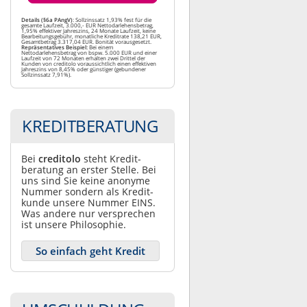
Details (§6a PAngV)
: Sollzinssatz 1,93% fest für die
gesamte Laufzeit, 3.000,- EUR Nettodarlehensbetrag,
1,95% effektiver Jahreszins, 24 Monate Laufzeit, keine
Bearbeitungsgebühr, monatliche Kreditrate 138,21 EUR,
Gesamtbetrag 3.317,04 EUR. Bonität vorausgesetzt.
Repräsentatives Beispiel:
Bei einem
Nettodarlehensbetrag von bspw. 5.000 EUR und einer
Laufzeit von 72 Monaten erhalten zwei Drittel der
Kunden von creditolo voraussichtlich einen effektiven
Jahreszins von 8,45% oder günstiger (gebundener
Sollzinssatz 7,91%).
KREDITBERATUNG
Bei
creditolo
steht Kredit­
beratung an erster Stelle. Bei
uns sind Sie keine anonyme
Nummer sondern als Kredit­
kunde unsere Nummer EINS.
Was andere nur ver­sprechen
ist unsere Philosophie.
So einfach geht Kredit