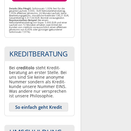
Details (§6a PAngV)
: Sollzinssatz 1,93% fest für die
gesamte Laufzeit, 3.000,- EUR Nettodarlehensbetrag,
1,95% effektiver Jahreszins, 24 Monate Laufzeit, keine
Bearbeitungsgebühr, monatliche Kreditrate 138,21 EUR,
Gesamtbetrag 3.317,04 EUR. Bonität vorausgesetzt.
Repräsentatives Beispiel:
Bei einem
Nettodarlehensbetrag von bspw. 5.000 EUR und einer
Laufzeit von 72 Monaten erhalten zwei Drittel der
Kunden von creditolo voraussichtlich einen effektiven
Jahreszins von 8,45% oder günstiger (gebundener
Sollzinssatz 7,91%).
KREDITBERATUNG
Bei
creditolo
steht Kredit­
beratung an erster Stelle. Bei
uns sind Sie keine anonyme
Nummer sondern als Kredit­
kunde unsere Nummer EINS.
Was andere nur ver­sprechen
ist unsere Philosophie.
So einfach geht Kredit