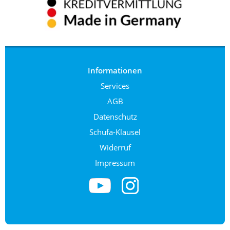
Informationen
Services
AGB
Datenschutz
Schufa-Klausel
Widerruf
Impressum