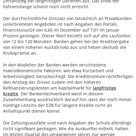
Zinsanstieg bei langfristigen Darlehen aus. Das Ende der
Fahnenstange scheint noch nicht erreicht.
Der durchschnittliche Zinssatz von tatsächlich an Privatkunden
unterbreiteten Angeboten ist nach Angaben des Portals
Financescout24 von 6,66 im Dezember auf 7,01 im Januar
Prozent gestiegen. Dieser Wert bezieht sich auf alle Laufzeiten
von 12 bis 120 Monaten. Banken gehen bei der Kreditvergabe
von einem höheren Ausfallrisiko aus und heben deshalb die
Risikoprämie an.
In den Modellen der Banken werden verschiedene
makroökonomische Faktoren, wie etwa Kurzarbeit und
Arbeitslosigkeit, berücksichtigt. Die Kreditinstitute rechtfertigen
den Anstieg der Zinsen zudem mit den höheren
Refinanzierungskosten am Kapitalmarkt für
langfristige
Kredite
. Der Bankenfachverband weist in diesem
Zusammenhang ausdrücklich darauf hin, dass der noch immer
niedrige Leitzins der EZB für längere Kredite nicht als
Anhaltspunkt dienen könne.
Die Zahlungsausfälle sind nach Angaben der Schufa allerdings
nicht signifikant gestiegen. Wie die Auskunftei mitteilt, hatten
im letzten Quartal des vergangenen Jahres nur wenige