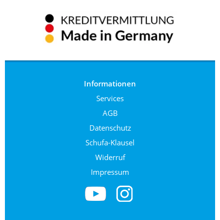
Informationen
Services
AGB
Datenschutz
Schufa-Klausel
Widerruf
Impressum