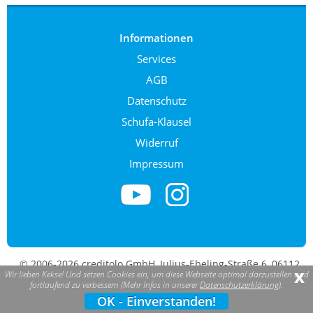
Informationen
Services
AGB
Datenschutz
Schufa-Klausel
Widerruf
Impressum
© 2006-2026 creditolo GmbH, Julius-Ebeling-Straße 6, 06112
x
Wir lieben Kekse! Und setzen Cookies ein, um diese Webseite optimal darzustellen und
Halle (Saale). creditolo ist eine eingetragene Marke.
fortlaufend zu verbessern (Mehr Infos in unserer
Datenschutzerklärung
).
OK - Einverstanden!