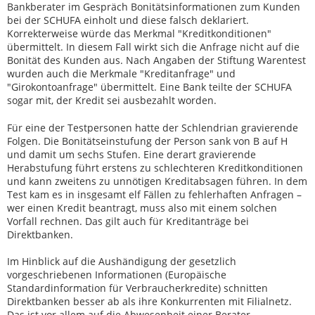
Bankberater im Gespräch Bonitätsinformationen zum Kunden
bei der SCHUFA einholt und diese falsch deklariert.
Korrekterweise würde das Merkmal "Kreditkonditionen"
übermittelt. In diesem Fall wirkt sich die Anfrage nicht auf die
Bonität des Kunden aus. Nach Angaben der Stiftung Warentest
wurden auch die Merkmale "Kreditanfrage" und
"Girokontoanfrage" übermittelt. Eine Bank teilte der SCHUFA
sogar mit, der Kredit sei ausbezahlt worden.
Für eine der Testpersonen hatte der Schlendrian gravierende
Folgen. Die Bonitätseinstufung der Person sank von B auf H
und damit um sechs Stufen. Eine derart gravierende
Herabstufung führt erstens zu schlechteren Kreditkonditionen
und kann zweitens zu unnötigen Kreditabsagen führen. In dem
Test kam es in insgesamt elf Fällen zu fehlerhaften Anfragen –
wer einen Kredit beantragt, muss also mit einem solchen
Vorfall rechnen. Das gilt auch für Kreditanträge bei
Direktbanken.
Im Hinblick auf die Aushändigung der gesetzlich
vorgeschriebenen Informationen (Europäische
Standardinformation für Verbraucherkredite) schnitten
Direktbanken besser ab als ihre Konkurrenten mit Filialnetz.
Das ist vor allem auf die Abwesenheit einer Berater-