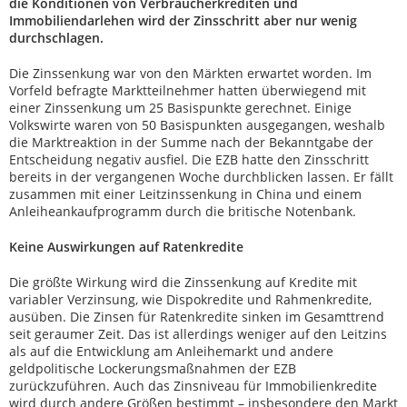
die Konditionen von Verbraucherkrediten und
Immobiliendarlehen wird der Zinsschritt aber nur wenig
durchschlagen.
Die Zinssenkung war von den Märkten erwartet worden. Im
Vorfeld befragte Marktteilnehmer hatten überwiegend mit
einer Zinssenkung um 25 Basispunkte gerechnet. Einige
Volkswirte waren von 50 Basispunkten ausgegangen, weshalb
die Marktreaktion in der Summe nach der Bekanntgabe der
Entscheidung negativ ausfiel. Die EZB hatte den Zinsschritt
bereits in der vergangenen Woche durchblicken lassen. Er fällt
zusammen mit einer Leitzinssenkung in China und einem
Anleiheankaufprogramm durch die britische Notenbank.
Keine Auswirkungen auf Ratenkredite
Die größte Wirkung wird die Zinssenkung auf Kredite mit
variabler Verzinsung, wie Dispokredite und Rahmenkredite,
ausüben. Die Zinsen für Ratenkredite sinken im Gesamttrend
seit geraumer Zeit. Das ist allerdings weniger auf den Leitzins
als auf die Entwicklung am Anleihemarkt und andere
geldpolitische Lockerungsmaßnahmen der EZB
zurückzuführen. Auch das Zinsniveau für Immobilienkredite
wird durch andere Größen bestimmt – insbesondere den Markt