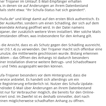
cher Trojaner im Umlauf: E-Mail-Empfänger erhalten
fa, in denen sie auf Änderungen an ihrem Datenbestand
ils steht etwa: "Ihr Schufa-Status hat sich geändert".
fa.de" und klingt damit auf den ersten Blick authentisch. Es
 der Auskunftei, sondern um einen Schädling, der sich auf dem
esendete Anhang geöffnet wird. In der Datei namens
janer, der zusätzlich weitere Viren installiert. Wer solche Mails
n Umständen öffnen, was insbesondere für den Anhang gilt.
h die Ansicht, dass es als Schutz gegen den Schädling ausreicht,
er (10.1.4) zu verwenden. Der Trojaner macht sich offenbar eine
zunutze, die mittlerweile geschlossen wurde. Bislang erkennen
roblem – das Öffnen des Anhangs ist dadurch besonders
iner Installation diverse weitere Betrugs- und Schadsoftware
Ns und TANs ausgespäht werden können.
ufa-Trojaner besonders vor dem Hintergrund, dass die
ervice anbietet. Es handelt sich allerdings um ein
e Registrierung erforderlich ist. Nutzer des Schufa Update-
und/oder E-Mail über Änderungen an ihrem Datenbestand
ist nur für Verbraucher möglich, die bereits für den Online-
ert sind. Im Zweifel ist es deshalb sinnvoller, dort nach
einen möglicherweise schadhaften Anhang zu öffnen.