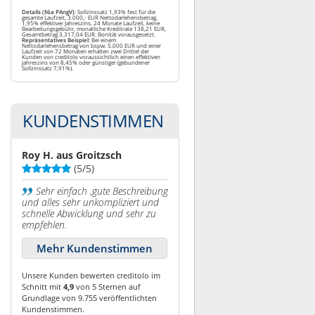
Details (§6a PAngV)
: Sollzinssatz 1,93% fest für die
gesamte Laufzeit, 3.000,- EUR Nettodarlehensbetrag,
1,95% effektiver Jahreszins, 24 Monate Laufzeit, keine
Bearbeitungsgebühr, monatliche Kreditrate 138,21 EUR,
Gesamtbetrag 3.317,04 EUR. Bonität vorausgesetzt.
Repräsentatives Beispiel:
Bei einem
Nettodarlehensbetrag von bspw. 5.000 EUR und einer
Laufzeit von 72 Monaten erhalten zwei Drittel der
Kunden von creditolo voraussichtlich einen effektiven
Jahreszins von 8,45% oder günstiger (gebundener
Sollzinssatz 7,91%).
KUNDENSTIMMEN
Roy H. aus Groitzsch
(5/5)
Sehr einfach ,gute Beschreibung
und alles sehr unkompliziert und
schnelle Abwicklung und sehr zu
empfehlen.
Mehr Kundenstimmen
Unsere Kunden bewerten creditolo im
Schnitt mit
4,9
von 5 Sternen auf
Grundlage von 9.755 veröffentlichten
Kundenstimmen.