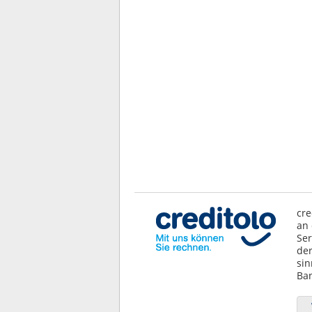
cre
an 
Ser
der
sin
Ban