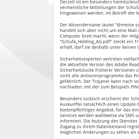
Derzeit ist ein besonders heimtückis
vermeintliche Mitteilungen der Schu
hingewiesen werden. Im Betreff der Ma
Der Absendername lautet "@meine.schu
handelt sich aber nicht um eine Mail
Computer breit macht, wenn der mitg
"Schufa_Holding_AG.pdf" steckt ein Tro
erhält, darf sie deshalb unter keine
Sicherheitsexperten vertreten vielfac
die aktuellste Version des Adobe Read
Sicherheitslücke früherer Versionen 
nicht alle Antivirenprogramme das P
gefährlich. Der Trojaner kann nach se
nachladen, mit der zum Beispiels PI
Besonders tückisch erscheint der Sch
Auskunftei tatsächlich einen Update-S
kostenpflichtiges Angebot, für das ein
Services werden wahlweise via SMS 
informiert. Die Nutzung des Dienstes 
Zugang zu ihrem Datenbestand registri
möglichen Änderungen zu sehen als 