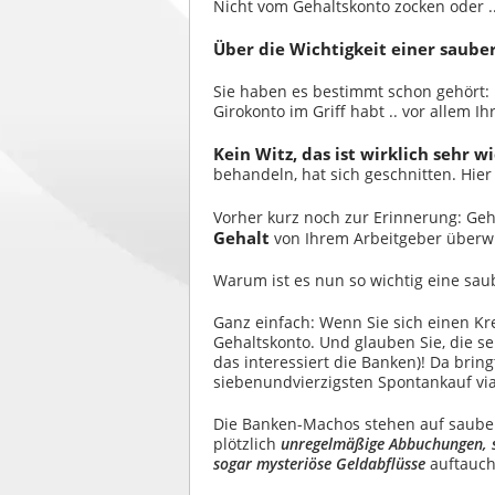
Nicht vom Gehaltskonto zocken oder .
Über die Wichtigkeit einer saub
Sie haben es bestimmt schon gehört: D
Girokonto im Griff habt .. vor allem Ih
Kein Witz, das ist wirklich sehr wi
behandeln, hat sich geschnitten. Hie
Vorher kurz noch zur Erinnerung: Geha
Gehalt
von Ihrem Arbeitgeber überw
Warum ist es nun so wichtig eine sau
Ganz einfach: Wenn Sie sich einen Kre
Gehaltskonto. Und glauben Sie, die s
das interessiert die Banken)! Da brin
siebenundvierzigsten Spontankauf via
Die Banken-Machos stehen auf sauber
plötzlich
unregelmäßige Abbuchungen, s
sogar mysteriöse Geldabflüsse
auftauche