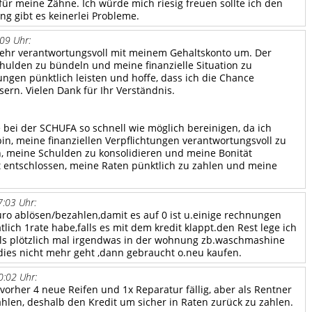
 für meine Zähne. Ich würde mich riesig freuen sollte ich den
g gibt es keinerlei Probleme.
09 Uhr:
 sehr verantwortungsvoll mit meinem Gehaltskonto um. Der
chulden zu bündeln und meine finanzielle Situation zu
ungen pünktlich leisten und hoffe, dass ich die Chance
ern. Vielen Dank für Ihr Verständnis.
 bei der SCHUFA so schnell wie möglich bereinigen, da ich
bin, meine finanziellen Verpflichtungen verantwortungsvoll zu
en, meine Schulden zu konsolidieren und meine Bonität
est entschlossen, meine Raten pünktlich zu zahlen und meine
:03 Uhr:
o ablösen/bezahlen,damit es auf 0 ist u.einige rechnungen
lich 1rate habe,falls es mit dem kredit klappt.den Rest lege ich
falls plötzlich mal irgendwas in der wohnung zb.waschmashine
s dies nicht mehr geht ,dann gebraucht o.neu kaufen.
:02 Uhr:
 vorher 4 neue Reifen und 1x Reparatur fällig, aber als Rentner
hlen, deshalb den Kredit um sicher in Raten zurück zu zahlen.