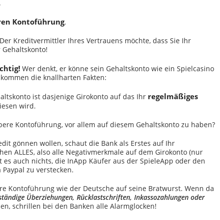
.
eren Kontoführung
.
er Kreditvermittler Ihres Vertrauens möchte, dass Sie Ihr
r Gehaltskonto!
chtig!
Wer denkt, er könne sein Gehaltskonto wie ein Spielcasino
r kommen die knallharten Fakten:
regelmäßiges
ltskonto ist dasjenige Girokonto auf das Ihr
iesen wird.
bere Kontoführung, vor allem auf diesem Gehaltskonto zu haben?
dit gönnen wollen, schaut die Bank als Erstes auf Ihr
ehen ALLES, also alle Negativmerkmale auf dem Girokonto (nur
gt es auch nichts, die InApp Käufer aus der SpieleApp oder den
 Paypal zu verstecken.
e Kontoführung wie der Deutsche auf seine Bratwurst. Wenn da
tändige Überziehungen, Rücklastschriften, Inkassozahlungen oder
n, schrillen bei den Banken alle Alarmglocken!