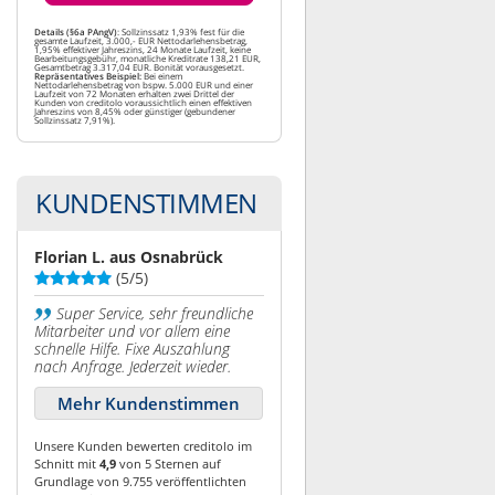
Details (§6a PAngV)
: Sollzinssatz 1,93% fest für die
gesamte Laufzeit, 3.000,- EUR Nettodarlehensbetrag,
1,95% effektiver Jahreszins, 24 Monate Laufzeit, keine
Bearbeitungsgebühr, monatliche Kreditrate 138,21 EUR,
Gesamtbetrag 3.317,04 EUR. Bonität vorausgesetzt.
Repräsentatives Beispiel:
Bei einem
Nettodarlehensbetrag von bspw. 5.000 EUR und einer
Laufzeit von 72 Monaten erhalten zwei Drittel der
Kunden von creditolo voraussichtlich einen effektiven
Jahreszins von 8,45% oder günstiger (gebundener
Sollzinssatz 7,91%).
KUNDENSTIMMEN
Florian L. aus Osnabrück
(5/5)
Super Service, sehr freundliche
Mitarbeiter und vor allem eine
schnelle Hilfe. Fixe Auszahlung
nach Anfrage. Jederzeit wieder.
Mehr Kundenstimmen
Unsere Kunden bewerten creditolo im
Schnitt mit
4,9
von 5 Sternen auf
Grundlage von 9.755 veröffentlichten