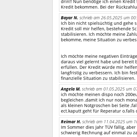
drin!! Nun benötige ich einen Kredit
Kredit bekommen. Bei der Rückzahlun
Bayar N.
schrieb am 26.05.2025 um 00:
Ich bin nicht spielsüchtig und gehe
Kredit soll mir helfen, bestehende S
stabilisieren. Ich möchte meine Zahl
bekomme, meine Situation zu verbess
Ich möchte meine negativen Einträge
daraus viel gelernt habe und bereit 
erfüllen. Der Kredit würde mir helf
langfristig zu verbessern. Ich bin f
finanzielle Situation zu stabilisieren.
Angela M.
schrieb am 01.05.2025 um 07
ich möchte meinen dispo noch 200eur
begleichen ,damit ich nur noch monat
als kleinen Notgroschen bei Seite ,
ect.kaputt geht für Reperatur o.fall
Reimar H.
schrieb am 11.04.2025 um 10
Im Sommer dies Jahr TÜV fällig, aber
schwierig Rechnung auf einmal zu za