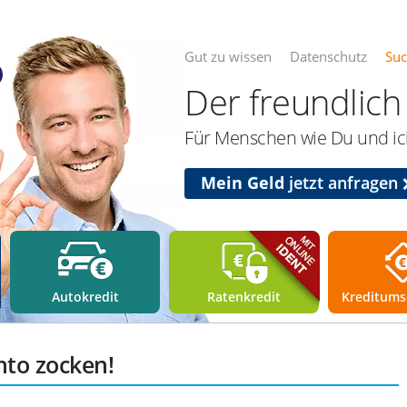
Gut zu wissen
Datenschutz
Su
Der freundlich 
Für Menschen wie Du und ich
Mein Geld
jetzt anfragen
Autokredit
Ratenkredit
Kreditums
to zocken!