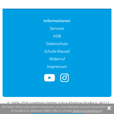
Informationen
Services
AGB
Datenschutz
Schufa-Klausel
Widerruf
Impressum
© 2006-2026 creditolo GmbH, Julius-Ebeling-Straße 6, 06112
x
Wir lieben Kekse! Und setzen Cookies ein, um diese Webseite optimal darzustellen und
Halle (Saale). creditolo ist eine eingetragene Marke.
fortlaufend zu verbessern (Mehr Infos in unserer
Datenschutzerklärung
).