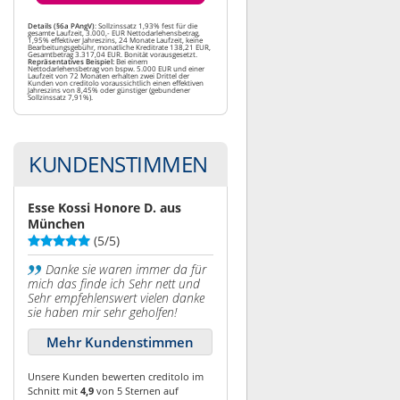
Details (§6a PAngV)
: Sollzinssatz 1,93% fest für die
gesamte Laufzeit, 3.000,- EUR Nettodarlehensbetrag,
1,95% effektiver Jahreszins, 24 Monate Laufzeit, keine
Bearbeitungsgebühr, monatliche Kreditrate 138,21 EUR,
Gesamtbetrag 3.317,04 EUR. Bonität vorausgesetzt.
Repräsentatives Beispiel:
Bei einem
Nettodarlehensbetrag von bspw. 5.000 EUR und einer
Laufzeit von 72 Monaten erhalten zwei Drittel der
Kunden von creditolo voraussichtlich einen effektiven
Jahreszins von 8,45% oder günstiger (gebundener
Sollzinssatz 7,91%).
KUNDENSTIMMEN
Esse Kossi Honore D. aus
München
(5/5)
Danke sie waren immer da für
mich das finde ich Sehr nett und
Sehr empfehlenswert vielen danke
sie haben mir sehr geholfen!
Mehr Kundenstimmen
Unsere Kunden bewerten creditolo im
Schnitt mit
4,9
von 5 Sternen auf