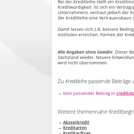
Bei der Kreditleihe stellt ein Krediti
Kreditwürdigkeit. Ist sich ein Vertrag
Unternehmens, vertraut jedoch der K
der Kreditleihe eine Vertrauensbasis 
Damit lassen sich z.B. bessere Bedin
Instituten erreichen. Formen der Kredi
Alle Angaben ohne Gewähr.
Dieser Be
Sachstand wieder. Neuere Entwicklunge
wird nicht übernommen.
Zu
Kreditleihe
passende Beiträge au
→ Kein passender Beitrag in
creditol
Weitere themennahe Kreditbegrif
→
Akzeptkredit
→
Kreditarten
→
Kreditauftrag