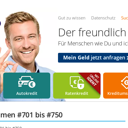
Gut zu wissen
Datenschutz
Su
Der freundlich 
Für Menschen wie Du und ich
Mein Geld
jetzt anfragen
Autokredit
Ratenkredit
Kreditums
mmen #701 bis #750