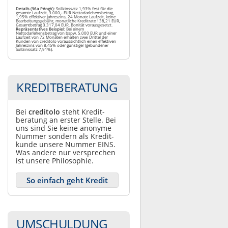
Details (§6a PAngV)
: Sollzinssatz 1,93% fest für die
gesamte Laufzeit, 3.000,- EUR Nettodarlehensbetrag,
1,95% effektiver Jahreszins, 24 Monate Laufzeit, keine
Bearbeitungsgebühr, monatliche Kreditrate 138,21 EUR,
Gesamtbetrag 3.317,04 EUR. Bonität vorausgesetzt.
Repräsentatives Beispiel:
Bei einem
Nettodarlehensbetrag von bspw. 5.000 EUR und einer
Laufzeit von 72 Monaten erhalten zwei Drittel der
Kunden von creditolo voraussichtlich einen effektiven
Jahreszins von 8,45% oder günstiger (gebundener
Sollzinssatz 7,91%).
KREDITBERATUNG
Bei
creditolo
steht Kredit­
beratung an erster Stelle. Bei
uns sind Sie keine anonyme
Nummer sondern als Kredit­
kunde unsere Nummer EINS.
Was andere nur ver­sprechen
ist unsere Philosophie.
So einfach geht Kredit
UMSCHULDUNG