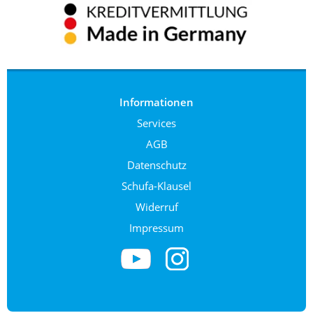
Informationen
Services
AGB
Datenschutz
Schufa-Klausel
Widerruf
Impressum