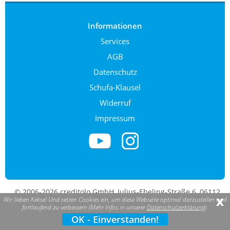
Informationen
Services
AGB
Datenschutz
Schufa-Klausel
Widerruf
Impressum
© 2006-2026 creditolo GmbH, Julius-Ebeling-Straße 6, 06112
x
Wir lieben Kekse! Und setzen Cookies ein, um diese Webseite optimal darzustellen und
Halle (Saale). creditolo ist eine eingetragene Marke.
fortlaufend zu verbessern (Mehr Infos in unserer
Datenschutzerklärung
).
OK - Einverstanden!