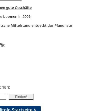
hnen gute Geschäfte
te boomen in 2009
utsche Mittelstand entdeckt das Pfandhaus
fe:
chen:
itolo Startseite