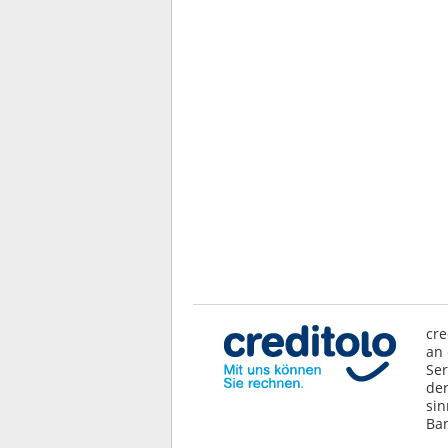
cre
an 
Ser
der
sin
Ban