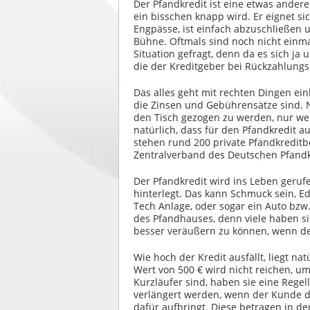
Der Pfandkredit ist eine etwas andere
ein bisschen knapp wird. Er eignet si
Engpässe, ist einfach abzuschließen 
Bühne. Oftmals sind noch nicht einma
Situation gefragt, denn da es sich ja 
die der Kreditgeber bei Rückzahlung
Das alles geht mit rechten Dingen ein
die Zinsen und Gebührensätze sind. 
den Tisch gezogen zu werden, nur wei
natürlich, dass für den Pfandkredit 
stehen rund 200 private Pfandkreditb
Zentralverband des Deutschen Pfand
Der Pfandkredit wird ins Leben geruf
hinterlegt. Das kann Schmuck sein, Ed
Tech Anlage, oder sogar ein Auto bzw
des Pfandhauses, denn viele haben si
besser veräußern zu können, wenn der
Wie hoch der Kredit ausfällt, liegt 
Wert von 500 € wird nicht reichen, u
Kurzläufer sind, haben sie eine Regel
verlängert werden, wenn der Kunde 
dafür aufbringt. Diese betragen in d