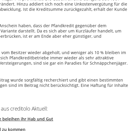
erändert. Hinzu addiert sich noch eine Unkostenvergütung für die
bwicklung. Ist die Kreditsumme zurückgezahlt, erhält der Kunde
Anschein haben, dass der Pfandkredit gegenüber dem
Variante darstellt. Da es sich aber um Kurzläufer handelt, um
berbrücken, ist er am Ende aber eher günstiger, und
vom Besitzer wieder abgeholt, und weniger als 10 % bleiben im
ch Pfandkreditbetriebe immer wieder als sehr attraktive
ersteigerungen, sind sie gar ein Paradies für Schnäppchenjäger.
itrag wurde sorgfältig recherchiert und gibt einen bestimmten
n sind im Beitrag nicht berücksichtigt. Eine Haftung für Inhalte
us creditolo Aktuell:
 beleihen ihr Hab und Gut
ld zu kommen