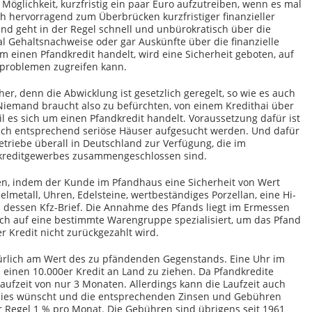
 Möglichkeit, kurzfristig ein paar Euro aufzutreiben, wenn es mal
ch hervorragend zum Überbrücken kurzfristiger finanzieller
und geht in der Regel schnell und unbürokratisch über die
l Gehaltsnachweise oder gar Auskünfte über die finanzielle
um einen Pfandkredit handelt, wird eine Sicherheit geboten, auf
sproblemen zugreifen kann.
her, denn die Abwicklung ist gesetzlich geregelt, so wie es auch
Niemand braucht also zu befürchten, von einem Kredithai über
l es sich um einen Pfandkredit handelt. Voraussetzung dafür ist
auch entsprechend seriöse Häuser aufgesucht werden. Und dafür
etriebe überall in Deutschland zur Verfügung, die im
kreditgewerbes zusammengeschlossen sind.
en, indem der Kunde im Pfandhaus eine Sicherheit von Wert
elmetall, Uhren, Edelsteine, wertbeständiges Porzellan, eine Hi-
. dessen Kfz-Brief. Die Annahme des Pfands liegt im Ermessen
ch auf eine bestimmte Warengruppe spezialisiert, um das Pfand
 Kredit nicht zurückgezahlt wird.
natürlich am Wert des zu pfändenden Gegenstands. Eine Uhr im
m einen 10.000er Kredit an Land zu ziehen. Da Pfandkredite
laufzeit von nur 3 Monaten. Allerdings kann die Laufzeit auch
dies wünscht und die entsprechenden Zinsen und Gebühren
er Regel 1 % pro Monat. Die Gebühren sind übrigens seit 1961