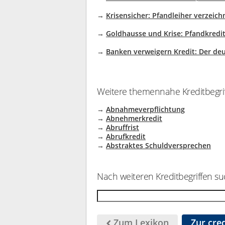
→
Krisensicher: Pfandleiher verzeic
→
Goldhausse und Krise: Pfandkredi
→
Banken verweigern Kredit: Der de
Weitere themennahe Kreditbegrif
→
Abnahmeverpflichtung
→
Abnehmerkredit
→
Abruffrist
→
Abrufkredit
→
Abstraktes Schuldversprechen
Nach weiteren Kreditbegriffen su
Zum Lexikon
Zur cred