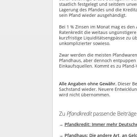
staatlich festgelegt und seitdem unv
Lagerung des Pfandes und die Kredita
sein Pfand wieder ausgehändigt.
Bei 1 % Zinsen im Monat mag es den 
Ratenkredit die weitaus ungünstigere 
kurzfristige Liquiditätsengpässe zu ü
unkomplizierter sowieso.
Zwar werden die meisten Pfandwaren 
Pfandhaus, aber dennoch entpuppen si
Einkaufsquellen. Kommt es zu Pfand-V
Alle Angaben ohne Gewähr.
Dieser Be
Sachstand wieder. Neuere Entwicklunge
wird nicht übernommen.
Zu
Pfandkredit
passende Beiträge a
→
Pfandkredit: Immer mehr Deutsche
→
Pfandhaus: Die andere Art, an Ge