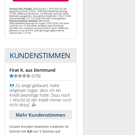
Details (§6a PAngV)
: Sollzinssatz 1,93% fest für die
gesamte Laufzeit, 3.000,- EUR Nettodarlehensbetrag,
1,95% effektiver Jahreszins, 24 Monate Laufzeit, keine
Bearbeitungsgebühr, monatliche Kreditrate 138,21 EUR,
Gesamtbetrag 3.317,04 EUR. Bonität vorausgesetzt.
Repräsentatives Beispiel:
Bei einem
Nettodarlehensbetrag von bspw. 5.000 EUR und einer
Laufzeit von 72 Monaten erhalten zwei Drittel der
Kunden von creditolo voraussichtlich einen effektiven
Jahreszins von 8,45% oder günstiger (gebundener
Sollzinssatz 7,91%).
KUNDENSTIMMEN
Firat K. aus Dortmund
(1/5)
Zu lange gedauert, habe
vergessen sogar, dass ich ein
Kredit beantragt hatte. Dazu nach
1 Woche ist der Kredit immer noch
nicht drauf. 👍
Mehr Kundenstimmen
Unsere Kunden bewerten creditolo im
Schnitt mit
4,9
von 5 Sternen auf