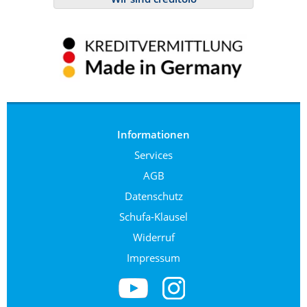
Informationen
Services
AGB
Datenschutz
Schufa-Klausel
Widerruf
Impressum