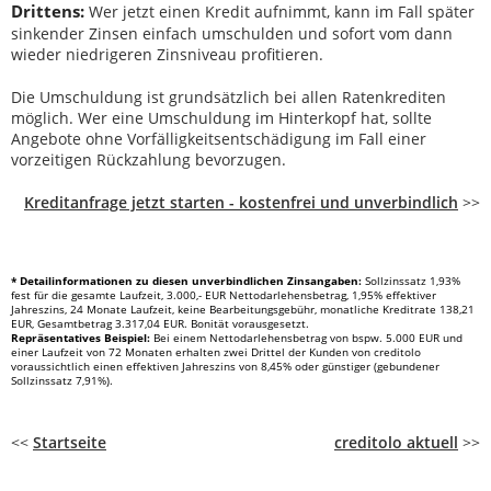
Drittens:
Wer jetzt einen Kredit aufnimmt, kann im Fall später
sinkender Zinsen einfach umschulden und sofort vom dann
wieder niedrigeren Zinsniveau profitieren.
Die Umschuldung ist grundsätzlich bei allen Ratenkrediten
möglich. Wer eine Umschuldung im Hinterkopf hat, sollte
Angebote ohne Vorfälligkeitsentschädigung im Fall einer
vorzeitigen Rückzahlung bevorzugen.
Kreditanfrage jetzt starten - kostenfrei und unverbindlich
>>
* Detailinformationen zu diesen unverbindlichen Zinsangaben:
Sollzinssatz 1,93%
fest für die gesamte Laufzeit, 3.000,- EUR Nettodarlehensbetrag, 1,95% effektiver
Jahreszins, 24 Monate Laufzeit, keine Bearbeitungsgebühr, monatliche Kreditrate 138,21
EUR, Gesamtbetrag 3.317,04 EUR. Bonität vorausgesetzt.
Repräsentatives Beispiel:
Bei einem Nettodarlehensbetrag von bspw. 5.000 EUR und
einer Laufzeit von 72 Monaten erhalten zwei Drittel der Kunden von creditolo
voraussichtlich einen effektiven Jahreszins von 8,45% oder günstiger (gebundener
Sollzinssatz 7,91%).
<<
Startseite
creditolo aktuell
>>