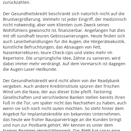
zurückzahlen.
Der Gesundheitskredit beschränkt sich natürlich nicht auf die
Brustvergrößerung. Vielmehr ist jeder Eingriff, der medizinisch
nicht notwendig, aber vom Klienten zum Zweck seines
Wohlfühlens gewünscht ist, finanzierbar. Angefangen hat dies
mit oft sündhaft teuren Gebisssanierungen. Heute finden sich
auch Laserbehandlungen für die Augen, die Hörgeräteakustik,
künstliche Befruchtungen, das Absaugen von Fett,
Nasenkorrekturen, teure Check-Ups und vieles mehr im
Repertoire. Die ursprüngliche Idee, Zähne zu sanieren, wird
dabei immer mehr verdrängt. Auf dem Vormarsch ist dagegen
die Augen-Laser-Heilkunde.
Der Gesundheitskredit wird nicht allein von der Readybank
vergeben. Auch andere Kreditinstitute spüren den frischen
Wind um die Nase, der aus dieser Ecke pfeift. Factoring
Gesellschaften und verschiedene Banken stellen bereits ihren
Fuß in die Tür, um später nicht das Nachsehen zu haben, auch
wenn sie sich noch nicht outen möchten. So steht hinter dem
Angebot für Implantatskredite ein bekanntes Unternehmen,
das heute wie früher Bausparverträge an die Kunden bringt
und nun zur Postbank gehört. Wir kennen es unter dem
Namen Beamten Heimstättenwerk. Das BHW hat sogar eine