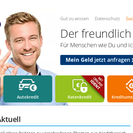
Gut zu wissen
Datenschutz
Su
Der freundlich 
Für Menschen wie Du und ich
Mein Geld
jetzt anfragen
Autokredit
Ratenkredit
Kreditums
Aktuell