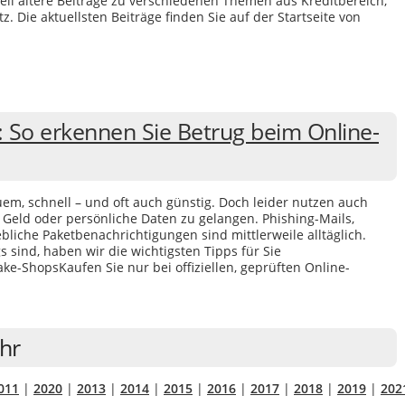
uell ältere Beiträge zu verschiedenen Themen aus Kreditbereich,
 Die aktuellsten Beiträge finden Sie auf der Startseite von
 So erkennen Sie Betrug beim Online-
uem, schnell – und oft auch günstig. Doch leider nutzen auch
 Geld oder persönliche Daten zu gelangen. Phishing-Mails,
liche Paketbenachrichtigungen sind mittlerweile alltäglich.
s sind, haben wir die wichtigsten Tipps für Sie
ake-ShopsKaufen Sie nur bei offiziellen, geprüften Online-
ahr
011
|
2020
|
2013
|
2014
|
2015
|
2016
|
2017
|
2018
|
2019
|
202