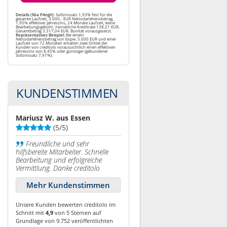
Details (§6a PAngV)
: Sollzinssatz 1,93% fest für die
gesamte Laufzeit, 3.000,- EUR Nettodarlehensbetrag,
1,95% effektiver Jahreszins, 24 Monate Laufzeit, keine
Bearbeitungsgebühr, monatliche Kreditrate 138,21 EUR,
Gesamtbetrag 3.317,04 EUR. Bonität vorausgesetzt.
Repräsentatives Beispiel:
Bei einem
Nettodarlehensbetrag von bspw. 5.000 EUR und einer
Laufzeit von 72 Monaten erhalten zwei Drittel der
Kunden von creditolo voraussichtlich einen effektiven
Jahreszins von 8,45% oder günstiger (gebundener
Sollzinssatz 7,91%).
KUNDENSTIMMEN
Mariusz W. aus Essen
(5/5)
Freundliche und sehr
hilfsbereite Mitarbeiter. Schnelle
Bearbeitung und erfolgreiche
Vermittlung. Danke creditolo
Mehr Kundenstimmen
Unsere Kunden bewerten creditolo im
Schnitt mit
4,9
von 5 Sternen auf
Grundlage von 9.752 veröffentlichten