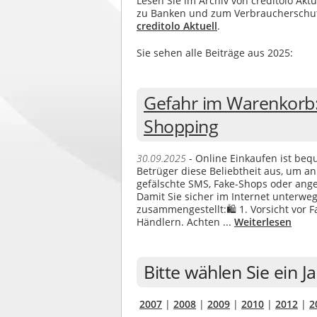
Lesen Sie im Archiv von creditolo Akt
zu Banken und zum Verbraucher­schutz.
creditolo Aktuell
.
Sie sehen alle Beiträge aus 2025:
Gefahr im Warenkorb:
Shopping
30.09.2025
- Online Einkaufen ist beq
Betrüger diese Beliebtheit aus, um an
gefälschte SMS, Fake-Shops oder angeb
Damit Sie sicher im Internet unterweg
zusammengestellt:🛍️ 1. Vorsicht vor F
Händlern. Achten ...
Weiterlesen
Bitte wählen Sie ein J
2007
|
2008
|
2009
|
2010
|
2012
|
2