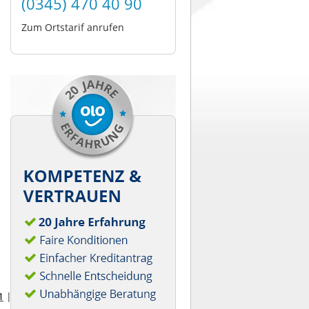
(0345) 470 40 90
Zum Ortstarif anrufen
1
|
2022
|
2023
|
2024
|
2025