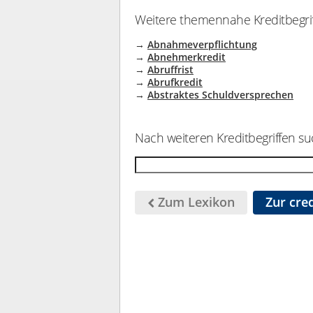
Weitere themennahe Kreditbegrif
→
Abnahmeverpflichtung
→
Abnehmerkredit
→
Abruffrist
→
Abrufkredit
→
Abstraktes Schuldversprechen
Nach weiteren Kreditbegriffen su
Zum Lexikon
Zur cred