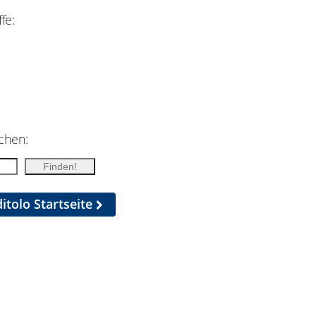
fe:
chen:
itolo Startseite