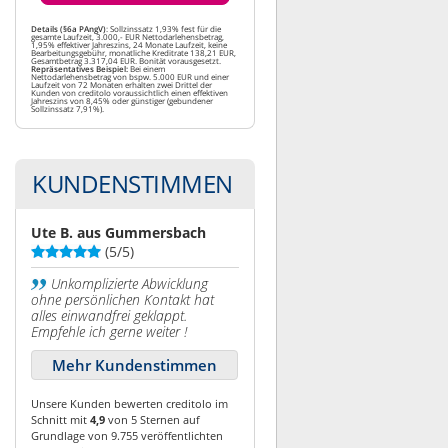
Details (§6a PAngV)
: Sollzinssatz 1,93% fest für die
gesamte Laufzeit, 3.000,- EUR Nettodarlehensbetrag,
1,95% effektiver Jahreszins, 24 Monate Laufzeit, keine
Bearbeitungsgebühr, monatliche Kreditrate 138,21 EUR,
Gesamtbetrag 3.317,04 EUR. Bonität vorausgesetzt.
Repräsentatives Beispiel:
Bei einem
Nettodarlehensbetrag von bspw. 5.000 EUR und einer
Laufzeit von 72 Monaten erhalten zwei Drittel der
Kunden von creditolo voraussichtlich einen effektiven
Jahreszins von 8,45% oder günstiger (gebundener
Sollzinssatz 7,91%).
KUNDENSTIMMEN
Ute B. aus Gummersbach
(5/5)
Unkomplizierte Abwicklung
ohne persönlichen Kontakt hat
alles einwandfrei geklappt.
Empfehle ich gerne weiter !
Mehr Kundenstimmen
Unsere Kunden bewerten creditolo im
Schnitt mit
4,9
von 5 Sternen auf
Grundlage von 9.755 veröffentlichten